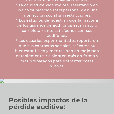
mantiene una vitalidad mental.
* La calidad de vida mejora, resultando en
una comunicación interpersonal y en una
interacción social sin restricciones.
* Los estudios demuestran que la mayoría
de los usuarios de audífonos están muy o
completamente satisfechos con sus
audífonos.
* Los usuarios experimentados reportaron
que sus contactos sociales, así como su
bienestar físico y mental, habían mejorado
notablemente. Se sienten más en forma y
más preparados para enfrentar cosas
nuevas.
Posibles impactos de la
pérdida auditiva: