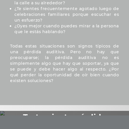
la calle a su alrededor?
¿Te sientes frecuentemente agotado luego de
celebraciones familiares porque escuchar es
un esfuerzo?
¿Oyes mejor cuando puedes mirar a la persona
que le estás hablando?
Todas estas situaciones son signos típicos de
una pérdida auditiva. Pero no hay que
preocuparse; la pérdida auditiva no es
simplemente algo que hay que soportar, ya que
se puede y debe hacer algo al respecto. ¿Por
qué perder la oportunidad de oír bien cuando
existen soluciones?
Tratamiento pérdida
auditiva